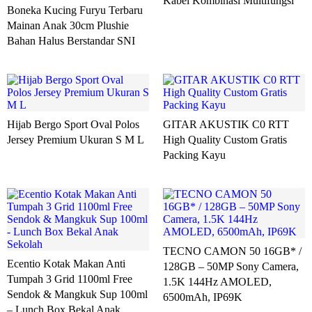
Kabel Kombinasi Multifungsi
Boneka Kucing Furyu Terbaru
Mainan Anak 30cm Plushie
Bahan Halus Berstandar SNI
Hijab Bergo Sport Oval Polos
GITAR AKUSTIK C0 RTT
Jersey Premium Ukuran S M L
High Quality Custom Gratis
Packing Kayu
TECNO CAMON 50 16GB* /
Ecentio Kotak Makan Anti
128GB – 50MP Sony Camera,
Tumpah 3 Grid 1100ml Free
1.5K 144Hz AMOLED,
Sendok & Mangkuk Sup 100ml
6500mAh, IP69K
– Lunch Box Bekal Anak