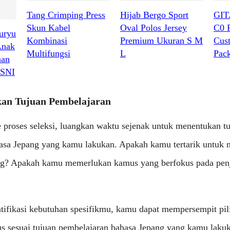
Tang Crimping Press
Hijab Bergo Sport
GIT
Skun Kabel
Oval Polos Jersey
C0 
uryu
Kombinasi
Premium Ukuran S M
Cus
Anak
Multifungsi
L
Pac
han
 SNI
kan Tujuan Pembelajaran
 proses seleksi, luangkan waktu sejenak untuk menentukan t
asa Jepang yang kamu lakukan. Apakah kamu tertarik untuk
ng? Apakah kamu memerlukan kamus yang berfokus pada penj
ifikasi kebutuhan spesifikmu, kamu dapat mempersempit pil
sesuai tujuan pembelajaran bahasa Jepang yang kamu lakuk