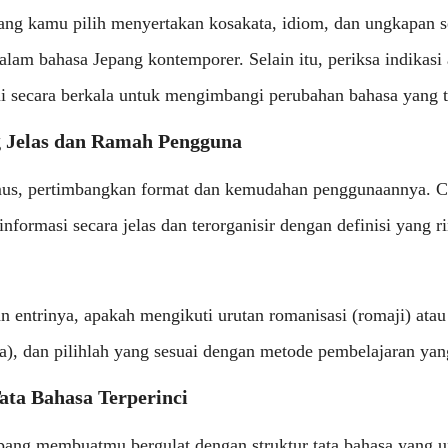
ng kamu pilih menyertakan kosakata, idiom, dan ungkapan se
lam bahasa Jepang kontemporer. Selain itu, periksa indikas
ui secara berkala untuk mengimbangi perubahan bahasa yang t
g Jelas dan Ramah Pengguna
us, pertimbangkan format dan kemudahan penggunaannya. C
nformasi secara jelas dan terorganisir dengan definisi yang 
n entrinya, apakah mengikuti urutan romanisasi (romaji) atau
na), dan pilihlah yang sesuai dengan metode pembelajaran ya
Tata Bahasa Terperinci
epang membuatmu bergulat dengan struktur tata bahasa yang u