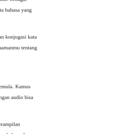
ta bahasa yang
n konjugasi kata
ahamanmu tentang
 pemula. Kamus
ngan audio bisa
erampilan