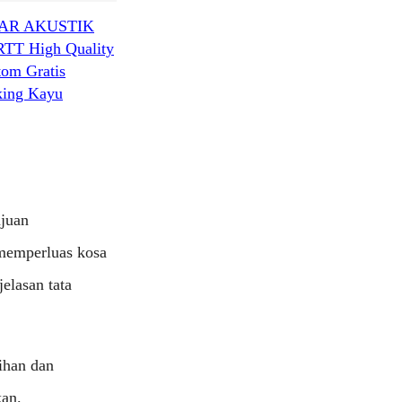
AR AKUSTIK
RTT High Quality
tom Gratis
king Kayu
ujuan
 memperluas kosa
elasan tata
ihan dan
an.