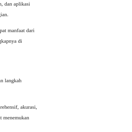
, dan aplikasi
ian.
at manfaat dari
ngkapnya di
an langkah
ehensif, akurasi,
apat menemukan