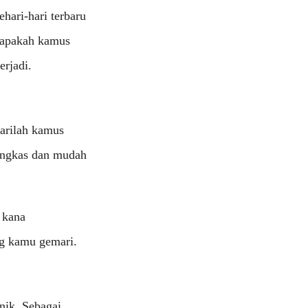
hari-hari terbaru
i apakah kamus
erjadi.
arilah kamus
ringkas dan mudah
 kana
ng kamu gemari.
nik. Sebagai