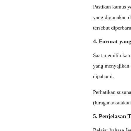
Pastikan kamus ya
yang digunakan da
tersebut diperbar
4. Format yan
Saat memilih kam
yang menyajikan i
dipahami.
Perhatikan susuna
(hiragana/kataka
5. Penjelasan 
Belajar bahasa J