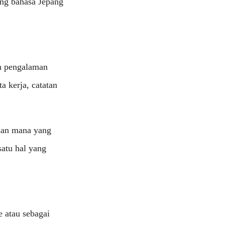
ng bahasa Jepang
n pengalaman
a kerja, catatan
ahan mana yang
satu hal yang
 atau sebagai