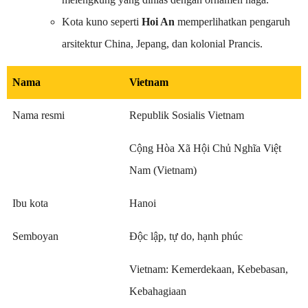
Kota kuno seperti
Hoi An
memperlihatkan pengaruh
arsitektur China, Jepang, dan kolonial Prancis.
Nama
Vietnam
Nama resmi
Republik Sosialis Vietnam
Cộng Hòa Xã Hội Chủ Nghĩa Việt
Nam (Vietnam)
Ibu kota
Hanoi
Semboyan
Độc lập, tự do, hạnh phúc
Vietnam: Kemerdekaan, Kebebasan,
Kebahagiaan