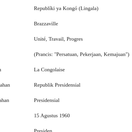
Republíki ya Kongó (Lingala)
Brazzaville
Unité, Travail, Progres
(Prancis: "Persatuan, Pekerjaan, Kemajuan")
n
La Congolaise
tahan
Republik Presidensial
ahan
Presidensial
15 Agustus 1960
Presiden