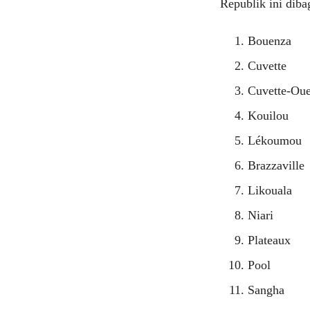
Republik ini dib
Bouenza
Cuvette
Cuvette-Oue
Kouilou
Lékoumou
Brazzaville
Likouala
Niari
Plateaux
Pool
Sangha