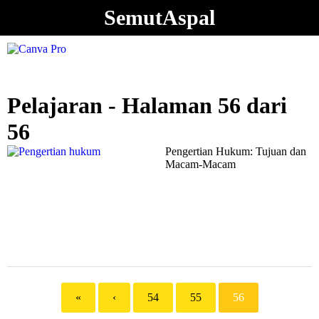
SemutAspal
Pelajaran - Halaman 56 dari
56
Pengertian Hukum: Tujuan dan
Macam-Macam
«
‹
54
55
56