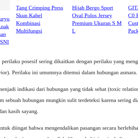
Tang Crimping Press
Hijab Bergo Sport
GIT
Skun Kabel
Oval Polos Jersey
C0 
uryu
Kombinasi
Premium Ukuran S M
Cus
Anak
Multifungsi
L
Pac
han
 SNI
, perilaku posesif sering dikaitkan dengan perilaku yang meng
avior). Perilaku ini umumnya ditemui dalam hubungan asmara.
 menjadi indikasi dari hubungan yang tidak sehat (toxic relati
am sebuah hubungan mungkin sulit terdeteksi karena sering d
dan kasih sayang.
ntuk diingat bahwa mengendalikan pasangan secara berlebih