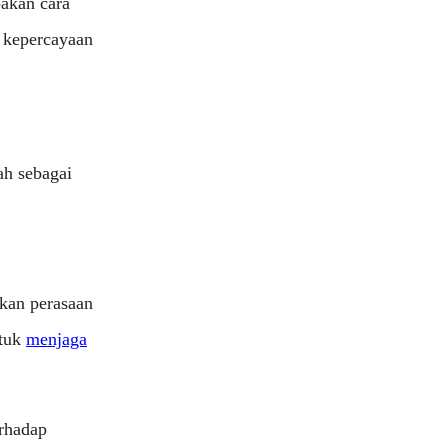
pakan cara
a kepercayaan
ah sebagai
kan perasaan
ntuk
menjaga
erhadap