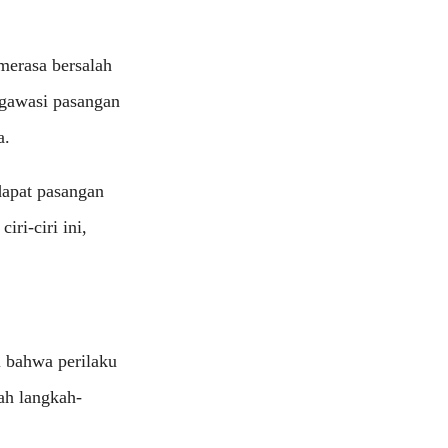
merasa bersalah
gawasi pasangan
a.
dapat pasangan
ri-ciri ini,
i bahwa perilaku
ah langkah-