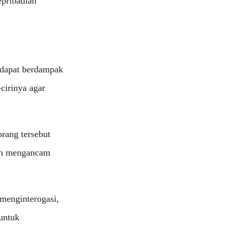
epribadian
 dapat berdampak
cirinya agar
orang tersebut
in mengancam
 menginterogasi,
untuk