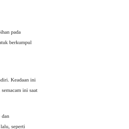
bihan pada
ntuk berkumpul
diri. Keadaan ini
 semacam ini saat
e dan
alu, seperti