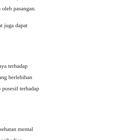
n oleh pasangan.
at juga dapat
aya terhadap
ang berlebihan
 posesif terhadap
esehatan mental