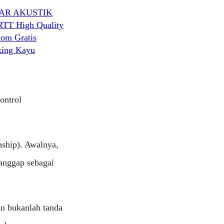
AR AKUSTIK
RTT High Quality
tom Gratis
king Kayu
ontrol
onship). Awalnya,
ianggap sebagai
an bukanlah tanda