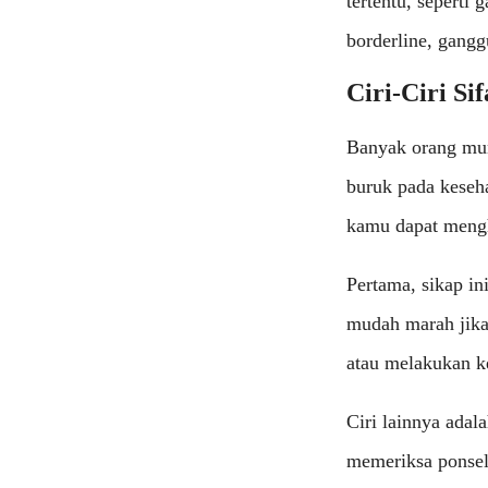
tertentu, seperti
borderline, gangg
Ciri-Ciri Sif
Banyak orang mun
buruk pada keseha
kamu dapat mengh
Pertama, sikap in
mudah marah jik
atau melakukan ke
Ciri lainnya adala
memeriksa ponsel