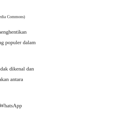
media Commons)
menghentikan
ng populer dalam
idak dikenal dan
kan antara
i WhatsApp