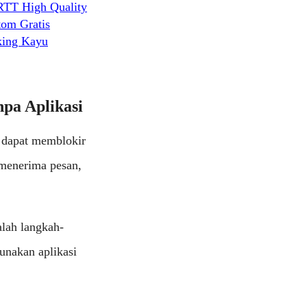
RTT High Quality
tom Gratis
king Kayu
pa Aplikasi
u dapat memblokir
 menerima pesan,
alah langkah-
unakan aplikasi