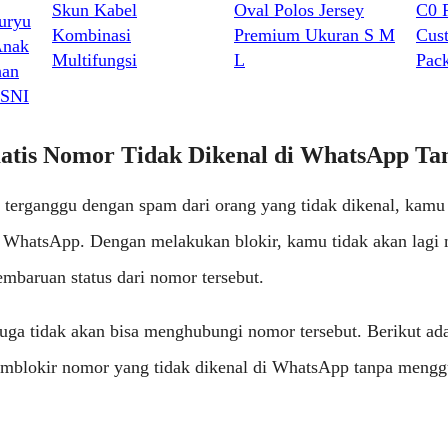
Skun Kabel
Oval Polos Jersey
C0 
uryu
Kombinasi
Premium Ukuran S M
Cus
Anak
Multifungsi
L
Pac
han
 SNI
atis Nomor Tidak Dikenal di WhatsApp Tan
 terganggu dengan spam dari orang yang tidak dikenal, kam
i WhatsApp. Dengan melakukan blokir, kamu tidak akan lagi
embaruan status dari nomor tersebut.
juga tidak akan bisa menghubungi nomor tersebut. Berikut ad
mblokir nomor yang tidak dikenal di WhatsApp tanpa mengg