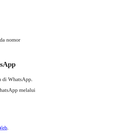
ada nomor
tsApp
u di WhatsApp.
WhatsApp melalui
Web
.