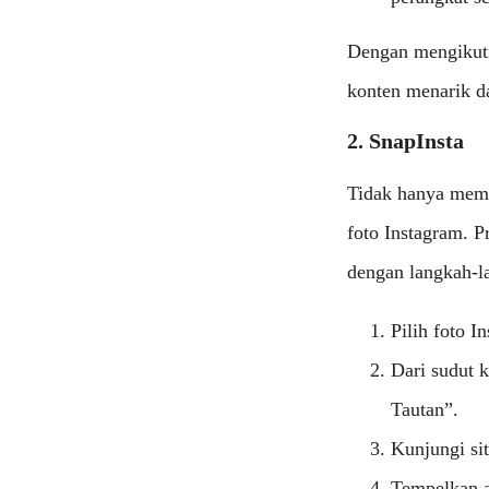
Dengan mengikuti
konten menarik da
2. SnapInsta
Tidak hanya memi
foto Instagram. 
dengan langkah-la
Pilih foto I
Dari sudut k
Tautan”.
Kunjungi sit
Tempelkan a