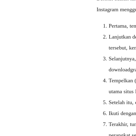
Instagram mengg
Pertama, te
Lanjutkan de
tersebut, ke
Selanjutnya,
downloadgr
Tempelkan (
utama situs
Setelah itu
Ikuti denga
Terakhir, tu
perangkat se