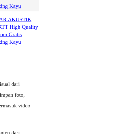
AR AKUSTIK
RTT High Quality
tom Gratis
king Kayu
sual dari
impan foto,
ermasuk video
nten dari