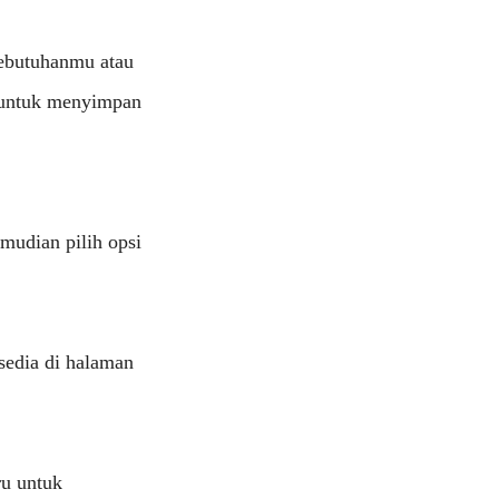
kebutuhanmu atau
h untuk menyimpan
kemudian pilih opsi
rsedia di halaman
u untuk