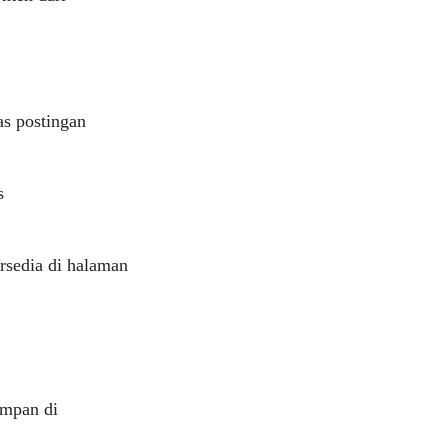
as postingan
s
rsedia di halaman
impan di