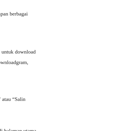
pan berbagai
i untuk download
Downloadgram,
” atau “Salin
 di halaman utama.