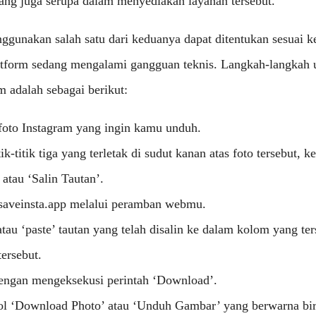
ang juga serupa dalam menyediakan layanan tersebut.
nggunakan salah satu dari keduanya dapat ditentukan sesuai 
platform sedang mengalami gangguan teknis. Langkah-langka
am adalah sebagai berikut:
 foto Instagram yang ingin kamu unduh.
tik-titik tiga yang terletak di sudut kanan atas foto tersebut, 
atau ‘Salin Tautan’.
 saveinsta.app melalui peramban webmu.
au ‘paste’ tautan yang telah disalin ke dalam kolom yang te
tersebut.
engan mengeksekusi perintah ‘Download’.
l ‘Download Photo’ atau ‘Unduh Gambar’ yang berwarna bir