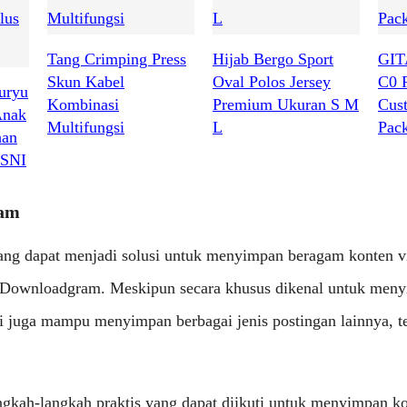
Tang Crimping Press
Hijab Bergo Sport
GIT
Skun Kabel
Oval Polos Jersey
C0 
uryu
Kombinasi
Premium Ukuran S M
Cus
Anak
Multifungsi
L
Pac
han
 SNI
ram
yang dapat menjadi solusi untuk menyimpan beragam konten vi
 Downloadgram. Meskipun secara khusus dikenal untuk meny
i juga mampu menyimpan berbagai jenis postingan lainnya, t
ngkah-langkah praktis yang dapat diikuti untuk menyimpan ko