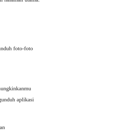
nduh foto-foto
emungkinkanmu
gunduh aplikasi
gan