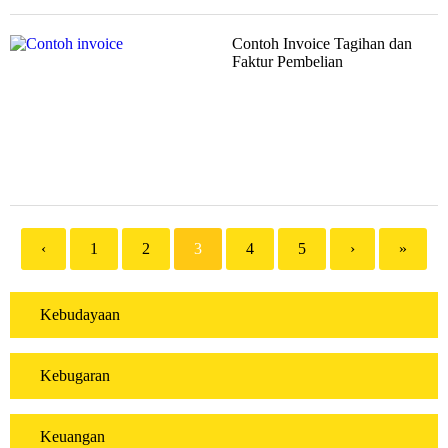
Contoh Invoice Tagihan dan
Faktur Pembelian
‹
1
2
3
4
5
›
»
Kebudayaan
Kebugaran
Keuangan