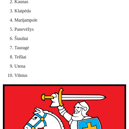
Kaunas
Klaipėda
Marijampole
Panevėžys
Šiauliai
Tauragė
Telšiai
Utena
Vilnius