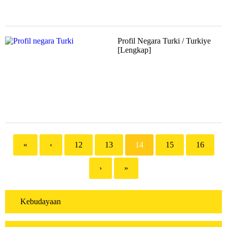
Profil Negara Turki / Turkiye
[Lengkap]
«
‹
12
13
14
15
16
›
»
Kebudayaan