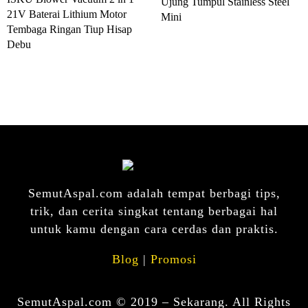
Ujung Tumpul Stainless Steel
21V Baterai Lithium Motor
Mini
Tembaga Ringan Tiup Hisap
Debu
SemutAspal.com adalah tempat berbagi tips,
trik, dan cerita singkat tentang berbagai hal
untuk kamu dengan cara cerdas dan praktis.
Blog
|
Promosi
SemutAspal.com © 2019 – Sekarang. All Rights