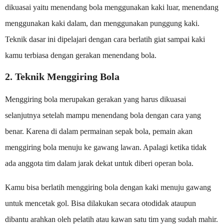
dikuasai yaitu menendang bola menggunakan kaki luar, menendang
menggunakan kaki dalam, dan menggunakan punggung kaki.
Teknik dasar ini dipelajari dengan cara berlatih giat sampai kaki
kamu terbiasa dengan gerakan menendang bola.
2. Teknik Menggiring Bola
Menggiring bola merupakan gerakan yang harus dikuasai
selanjutnya setelah mampu menendang bola dengan cara yang
benar. Karena di dalam permainan sepak bola, pemain akan
menggiring bola menuju ke gawang lawan. Apalagi ketika tidak
ada anggota tim dalam jarak dekat untuk diberi operan bola.
Kamu bisa berlatih menggiring bola dengan kaki menuju gawang
untuk mencetak gol. Bisa dilakukan secara otodidak ataupun
dibantu arahkan oleh pelatih atau kawan satu tim yang sudah mahir.