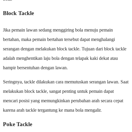
Block Tackle
Jika pemain lawan sedang menggiring bola menuju pemain
bertahan, maka pemain bertahan tersebut dapat menghalangi
serangan dengan melakukan block tackle. Tujuan dari block tackle
adalah menghentikan laju bola dengan telapak kaki dekat atau
hampir bersentuhan dengan lawan.
Seringnya, tackle dilakukan cara memutuskan serangan lawan. Saat
melakukan block tackle, sangat penting untuk pemain dapat
mencari posisi yang memungkinkan perubahan arah secara cepat
karena arah tackle tergantung ke mana bola mengalir.
Poke Tackle