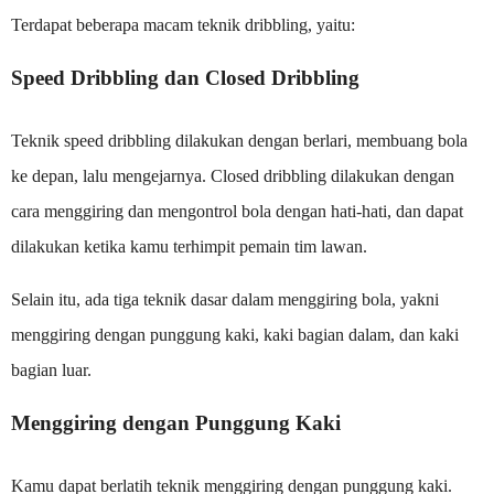
Terdapat beberapa macam teknik dribbling, yaitu:
Speed Dribbling dan Closed Dribbling
Teknik speed dribbling dilakukan dengan berlari, membuang bola
ke depan, lalu mengejarnya. Closed dribbling dilakukan dengan
cara menggiring dan mengontrol bola dengan hati-hati, dan dapat
dilakukan ketika kamu terhimpit pemain tim lawan.
Selain itu, ada tiga teknik dasar dalam menggiring bola, yakni
menggiring dengan punggung kaki, kaki bagian dalam, dan kaki
bagian luar.
Menggiring dengan Punggung Kaki
Kamu dapat berlatih teknik menggiring dengan punggung kaki.