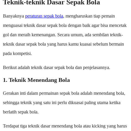
Teknik-teknik Dasar Sepak Bola
Banyaknya
peraturan sepak bola
, mengharuskan tiap pemain
menguasai teknik dasar sepak bola dengan baik agar bisa mencetak
gol dan meraih kemenangan. Secara umum, ada sembilan teknik-
teknik dasar sepak bola yang harus kamu kuasai sebelum bermain
pada kompetisi.
Berikut adalah teknik dasar sepak bola dan penjelasannya.
1. Teknik Menendang Bola
Gerakan inti dalam permainan sepak bola adalah menendang bola,
sehingga teknik yang satu ini perlu dikuasai paling utama ketika
berlatih sepak bola.
Terdapat tiga teknik dasar menendang bola atau kicking yang harus