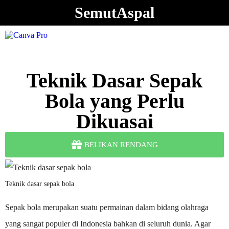
SemutAspal
Teknik Dasar Sepak
Bola yang Perlu
Dikuasai
BELIKAN RENDANG
Teknik dasar sepak bola
Sepak bola merupakan suatu permainan dalam bidang olahraga
yang sangat populer di Indonesia bahkan di seluruh dunia. Agar