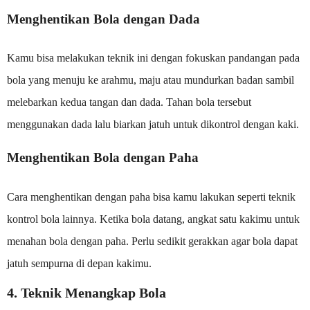
Menghentikan Bola dengan Dada
Kamu bisa melakukan teknik ini dengan fokuskan pandangan pada
bola yang menuju ke arahmu, maju atau mundurkan badan sambil
melebarkan kedua tangan dan dada. Tahan bola tersebut
menggunakan dada lalu biarkan jatuh untuk dikontrol dengan kaki.
Menghentikan Bola dengan Paha
Cara menghentikan dengan paha bisa kamu lakukan seperti teknik
kontrol bola lainnya. Ketika bola datang, angkat satu kakimu untuk
menahan bola dengan paha. Perlu sedikit gerakkan agar bola dapat
jatuh sempurna di depan kakimu.
4. Teknik Menangkap Bola