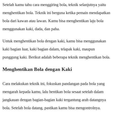
Setelah kamu tahu cara menggiring bola, teknik selanjutnya yaitu
menghentikan bola. Teknik ini berguna ketika pemain mendapatkan
bola dari kawan atau lawan. Kamu bisa menghentikan laju bola
menggunakan kaki, dada, dan paha.
Untuk menghentikan bola dengan kaki, kamu bisa menggunakan
kaki bagian luar, kaki bagian dalam, telapak kaki, maupun
punggung kaki. Berikut adalah beberapa teknik menghentikan bola.
Menghentikan Bola dengan Kaki
Cara melakukan teknik ini, fokuskan pandangan pada bola yang
mengarah kepada kamu, lalu hentikan bola sesaat setelah dalam
jangkauan dengan bagian-bagian kaki tergantung arah datangnya
bola. Setelah bola datang, pastikan kamu bisa mengontrolnya.