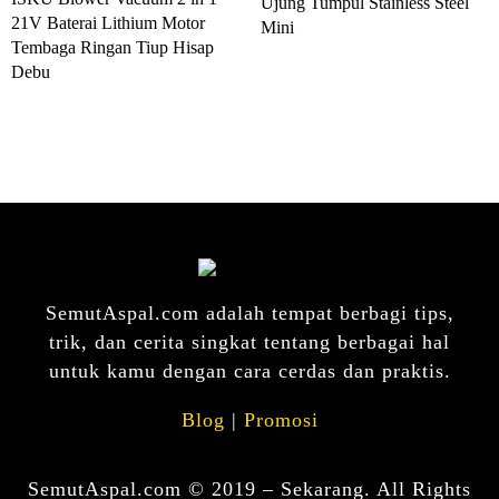
Ujung Tumpul Stainless Steel
21V Baterai Lithium Motor
Mini
Tembaga Ringan Tiup Hisap
Debu
SemutAspal.com adalah tempat berbagi tips,
trik, dan cerita singkat tentang berbagai hal
untuk kamu dengan cara cerdas dan praktis.
Blog
|
Promosi
SemutAspal.com © 2019 – Sekarang. All Rights