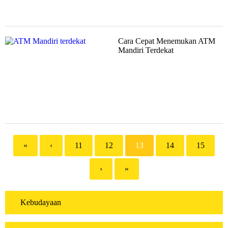
Cara Cepat Menemukan ATM
Mandiri Terdekat
«
‹
11
12
13
14
15
›
»
Kebudayaan