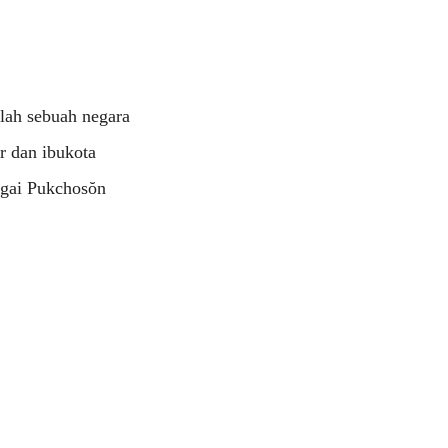
lah sebuah negara
r dan ibukota
agai Pukchosŏn