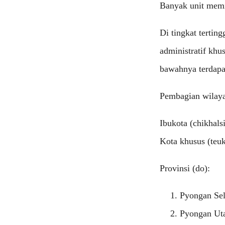
Banyak unit memi
Di tingkat terting
administratif khu
bawahnya terdapat 
Pembagian wilayah
Ibukota (chikh
Kota khusus (t
Provinsi (do):
Pyongan S
Pyongan U