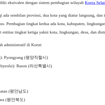
liki ekuivalen dengan sistem pembagian wilayah
Korea Sela
gi ada sembilan provinsi, dua kota yang diatur langsung, dan t
sus. Pembagian tingkat kedua ada kota, kabupaten, lingkungan,
entitas tingkat ketiga yakni kota, lingkungan, desa, dan distr
 administratif di Korut:
alsi): Pyongyang (평양직할시)
eukbyeolsi): Rason (라선특별시)
elatan (평안남도)
tara (평안북도)