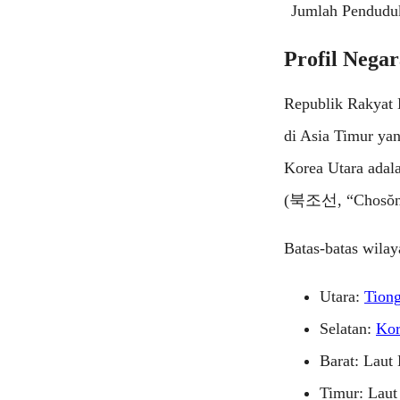
Jumlah Pendudu
Profil Nega
Republik Rakyat 
di Asia Timur yan
Korea Utara adal
(북조선, “Chosŏn 
Batas-batas wilay
Utara:
Tion
Selatan:
Kor
Barat: Laut
Timur: Laut