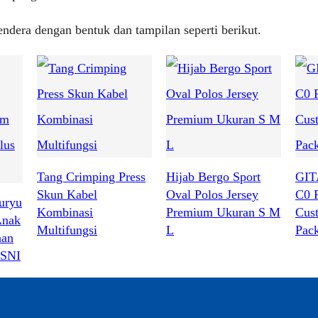
ndera dengan bentuk dan tampilan seperti berikut.
Tang Crimping Press
Hijab Bergo Sport
GIT
Skun Kabel
Oval Polos Jersey
C0 
uryu
Kombinasi
Premium Ukuran S M
Cus
Anak
Multifungsi
L
Pac
han
 SNI