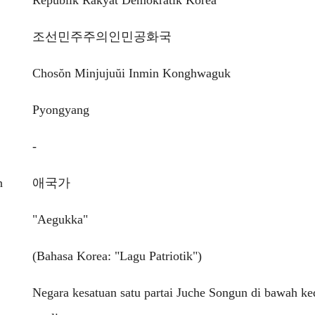
Republik Rakyat Demokratik Korea
조선민주주의인민공화국
Chosŏn Minjujuŭi Inmin Konghwaguk
Pyongyang
-
n
애국가
"Aegukka"
(Bahasa Korea: "Lagu Patriotik")
Negara kesatuan satu partai Juche Songun di bawah ke