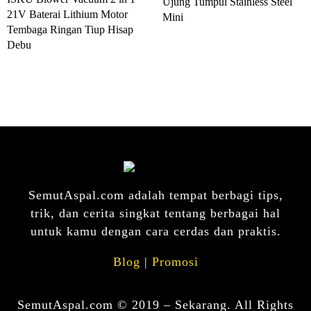
Ujung Tumpul Stainless Steel
21V Baterai Lithium Motor
Mini
Tembaga Ringan Tiup Hisap
Debu
SemutAspal.com adalah tempat berbagi tips,
trik, dan cerita singkat tentang berbagai hal
untuk kamu dengan cara cerdas dan praktis.
Blog
|
Promosi
SemutAspal.com © 2019 – Sekarang. All Rights