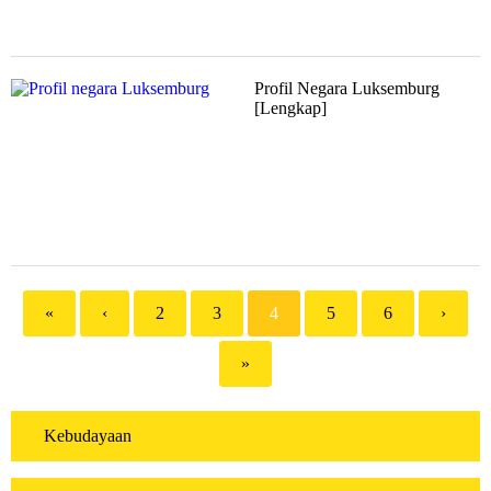
Profil Negara Luksemburg
[Lengkap]
«
‹
2
3
4
5
6
›
»
Kebudayaan