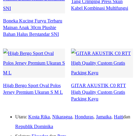
Tang Crimping Press Skun
Kabel Kombinasi Multifungsi
Boneka Kucing Furyu Terbaru
Mainan Anak 30cm Plushie
Bahan Halus Berstandar SNI
Hijab Bergo Sport Oval Polos
GITAR AKUSTIK C0 RTT
Jersey Premium Ukuran S M L
High Quality Custom Gratis
Packing Kayu
Utara:
Kosta Rika
,
Nikaragua
,
Honduras
,
Jamaika
,
Haiti
dan
Republik Dominika