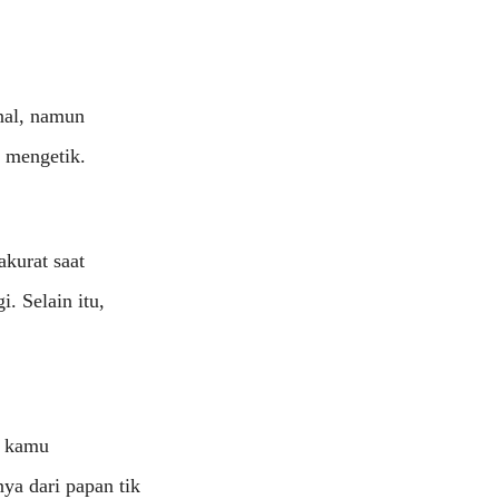
nal, namun
t mengetik.
kurat saat
. Selain itu,
n kamu
a dari papan tik