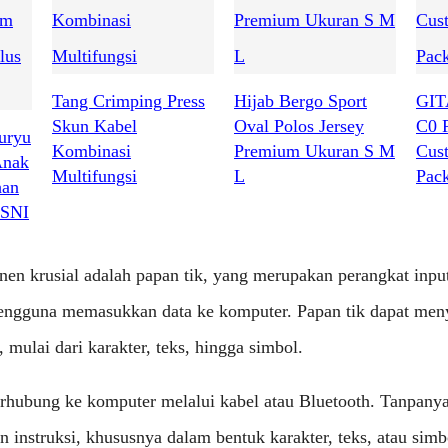
Tang Crimping Press
Hijab Bergo Sport
GIT
Skun Kabel
Oval Polos Jersey
C0 
uryu
Kombinasi
Premium Ukuran S M
Cus
Anak
Multifungsi
L
Pac
han
 SNI
nen krusial adalah papan tik, yang merupakan perangkat inpu
ngguna memasukkan data ke komputer. Papan tik dapat me
, mulai dari karakter, teks, hingga simbol.
erhubung ke komputer melalui kabel atau Bluetooth. Tanpany
instruksi, khususnya dalam bentuk karakter, teks, atau simb