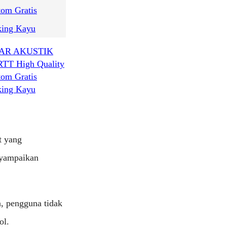
AR AKUSTIK
RTT High Quality
tom Gratis
king Kayu
t yang
nyampaikan
a, pengguna tidak
ol.