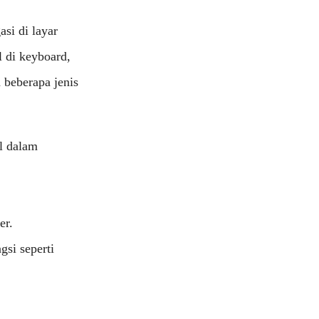
asi di layar
l di keyboard,
 beberapa jenis
l dalam
.
er.
gsi seperti