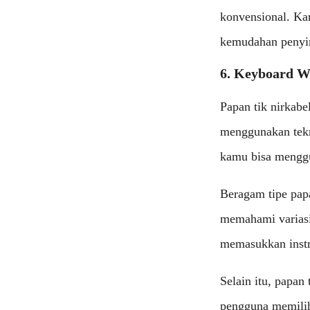
konvensional. Kar
kemudahan penyi
6. Keyboard W
Papan tik nirkabe
menggunakan tekno
kamu bisa menggun
Beragam tipe pa
memahami variasi 
memasukkan instru
Selain itu, papan
pengguna memili