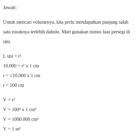
Jawab:
Untuk mencari volumenya, kita perlu mendapatkan panjang salah
satu rusuknya terlebih dahulu. Mari gunakan rumus luas persegi di
sini.
L sisi = r²
10.000 = r² x 1 cm
r = √10.000 x 1 cm
r = 100 cm
V = r³
V = 100³ x 1 cm³
V = 1000.000 cm³
V = 1 m³