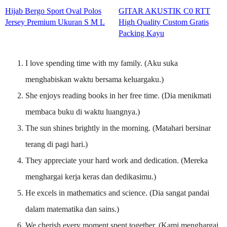
Hijab Bergo Sport Oval Polos
GITAR AKUSTIK C0 RTT
Jersey Premium Ukuran S M L
High Quality Custom Gratis
Packing Kayu
I love spending time with my family. (Aku suka
menghabiskan waktu bersama keluargaku.)
She enjoys reading books in her free time. (Dia menikmati
membaca buku di waktu luangnya.)
The sun shines brightly in the morning. (Matahari bersinar
terang di pagi hari.)
They appreciate your hard work and dedication. (Mereka
menghargai kerja keras dan dedikasimu.)
He excels in mathematics and science. (Dia sangat pandai
dalam matematika dan sains.)
We cherish every moment spent together. (Kami menghargai