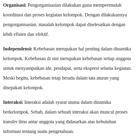
Organisasi:
Pengorganisasian dilakukan guna mempermudah
koordinasi dan proses kegiatan kelompok. Dengan dilakukannya
pengorganisasian, masalah kelompok dapat diselesaikan dengan
lebih efisien dan efektif.
Independensi:
Kebebasan merupakan hal penting dalam dinamika
kelompok. Kebebasan di sini merupakan kebebasan setiap anggota
untuk menyampaikan ide, pendapat, serta ekspresi selama kegiatan.
Meski begitu, kebebasan tetap berada dalam tata aturan yang
disepakati kelompok.
Interaksi:
Interaksi adalah syarat utama dalam dinamika
berkelompok. Sebab, dalam sebuah interaksi akan muncul proses
transfer ilmu antar anggota yang didasarkan atas kebutuhan
informasi tentang suatu pengetahuan.