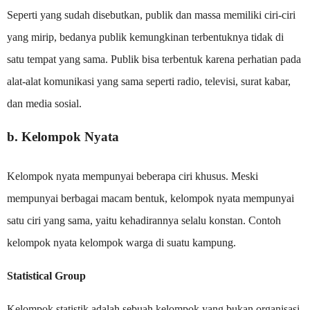
Seperti yang sudah disebutkan, publik dan massa memiliki ciri-ciri
yang mirip, bedanya publik kemungkinan terbentuknya tidak di
satu tempat yang sama. Publik bisa terbentuk karena perhatian pada
alat-alat komunikasi yang sama seperti radio, televisi, surat kabar,
dan media sosial.
b. Kelompok Nyata
Kelompok nyata mempunyai beberapa ciri khusus. Meski
mempunyai berbagai macam bentuk, kelompok nyata mempunyai
satu ciri yang sama, yaitu kehadirannya selalu konstan. Contoh
kelompok nyata kelompok warga di suatu kampung.
Statistical Group
Kelompok statistik adalah sebuah kelompok yang bukan organisasi,