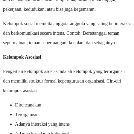
pekerjaan, kedudukan, atau bisa juga kegemaran.
Kelompok sosial memiliki anggota-anggota yang saling berinteraksi
dan berkomunikasi secara intens. Contoh: Bertetangga, teman
sepermainan, teman seperjuangan, kenalan, dan sebagainya.
Kelompok Asosiasi
Pengertian kelompok asosiasi adalah kelompok yang terorganisir
dan memiliki struktur formal kepengurusan organisasi. Ciri-ciri
kelompok asosiasi:
Direncanakan
Terorganisir
Adanya interaksi yang intens
Adanya kesadaran kelompok