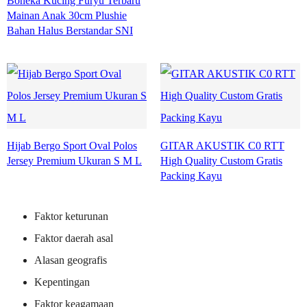
Boneka Kucing Furyu Terbaru
Mainan Anak 30cm Plushie
Bahan Halus Berstandar SNI
Hijab Bergo Sport Oval Polos
GITAR AKUSTIK C0 RTT
Jersey Premium Ukuran S M L
High Quality Custom Gratis
Packing Kayu
Faktor keturunan
Faktor daerah asal
Alasan geografis
Kepentingan
Faktor keagamaan