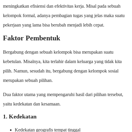
meningkatkan efisiensi dan efektivitas kerja. Misal pada sebuah
kelompok formal, adanya pembagian tugas yang jelas maka suatu
pekerjaan yang lama bisa berubah menjadi lebih cepat.
Faktor Pembentuk
Bergabung dengan sebuah kelompok bisa merupakan suatu
kebetulan. Misalnya, kita terlahir dalam keluarga yang tidak kita
pilih. Namun, sesudah itu, bergabung dengan kelompok sosial
merupakan sebuah pilihan.
Dua faktor utama yang mempengaruhi hasil dari pilihan tersebut,
yaitu kedekatan dan kesamaan.
1. Kedekatan
Kedekatan geografis tempat tinggal