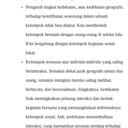
Pengaruh tingkat kedekatan, atau kedekatan geografis,
terhadap keterlibatan seseorang dalam sebuah
kelompok tidak bisa diukur. Kita membentuk
kelompok bermain dengan orang-orang di sekitar kita.
Kita bergabung dengan kelompok kegiatan sosial
lokal.
Kelompok tersusun atas individu-individu yang saling
berinteraksi. Semakin dekat jarak geografis antara dua
orang, semakin mungkin mereka saling melihat,
berbicara, dan bersosialisasi. Singkatnya, kedekatan
fisik meningkatkan peluang interaksi dan bentuk
kegiatan bersama yang memungkinkan terbentuknya
kelompok sosial. Jadi, kedekatan menumbuhkan
interaksi, yang memainkan peranan penting terhadap