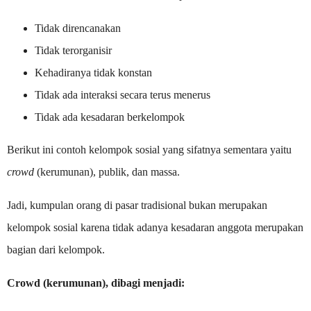
Tidak direncanakan
Tidak terorganisir
Kehadiranya tidak konstan
Tidak ada interaksi secara terus menerus
Tidak ada kesadaran berkelompok
Berikut ini contoh kelompok sosial yang sifatnya sementara yaitu
crowd
(kerumunan), publik, dan massa.
Jadi, kumpulan orang di pasar tradisional bukan merupakan
kelompok sosial karena tidak adanya kesadaran anggota merupakan
bagian dari kelompok.
Crowd (kerumunan), dibagi menjadi: