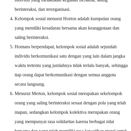
berinteraksi, dan terorganisasi.
Kelompok sosial menurut Horton adalah kumpulan orang
yang memiliki kesadaran bersama akan keanggotaan dan
saling berinteraksi.
Homans berpendapat, kelompok sosial adalah sejumlah
individu berkomunikasi satu dengan yang lain dalam jangka
waktu tertentu yang jumlahnya tidak terlalu banyak, sehingga
tiap orang dapat berkomunikasi dengan semua anggota
secara langsung.
Menurut Merton, kelompok sosial merupakan sekelompok
orang yang saling berinteraksi sesuai dengan pola yang telah
mapan, sedangkan kelompok kolektiva merupakan orang
yang mempunyai rasa solidaritas karena berbagai nilai
bersama dan yang telah memiliki rasa kewajiban moral untuk