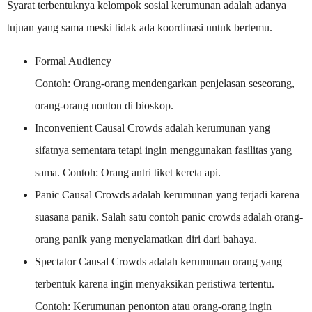
Syarat terbentuknya kelompok sosial kerumunan adalah adanya
tujuan yang sama meski tidak ada koordinasi untuk bertemu.
Formal Audiency
Contoh: Orang-orang mendengarkan penjelasan seseorang,
orang-orang nonton di bioskop.
Inconvenient Causal Crowds adalah kerumunan yang
sifatnya sementara tetapi ingin menggunakan fasilitas yang
sama. Contoh: Orang antri tiket kereta api.
Panic Causal Crowds adalah kerumunan yang terjadi karena
suasana panik. Salah satu contoh panic crowds adalah orang-
orang panik yang menyelamatkan diri dari bahaya.
Spectator Causal Crowds adalah kerumunan orang yang
terbentuk karena ingin menyaksikan peristiwa tertentu.
Contoh: Kerumunan penonton atau orang-orang ingin