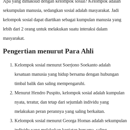
Apa yang dimaksud dengan kelompok sosial? Kelompok adalah
sekumpulan manusia, sedangkan sosial adalah masyarakat. Jadi
kelompok sosial dapat diartikan sebagai kumpulan manusia yang
lebih dari 2 orang untuk melakukan suatu interaksi dalam
masyarakat.
Pengertian menurut Para Ahli
Kelompok sosial menurut Soerjono Soekanto adalah
kesatuan manusia yang hidup bersama dengan hubungan
timbal balik dan saling mempengaruhi.
Menurut Hendro Puspito, kelompok sosial adalah kumpulan
nyata, teratur, dan tetap dari sejumlah individu yang
melakukan peran perannya yang saling berkaitan.
Kelompok sosial menurut Georga Homas adalah sekumpulan
individu yang melakukan kegiatan bersama, saling