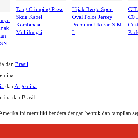
Tang Crimping Press
Hijab Bergo Sport
GIT
Skun Kabel
Oval Polos Jersey
C0 
uryu
Kombinasi
Premium Ukuran S M
Cus
Anak
Multifungsi
L
Pac
han
 SNI
via dan
Brasil
entina
ia
dan
Argentina
ntina dan Brasil
merika ini memiliki bendera dengan bentuk dan tampilan sepe