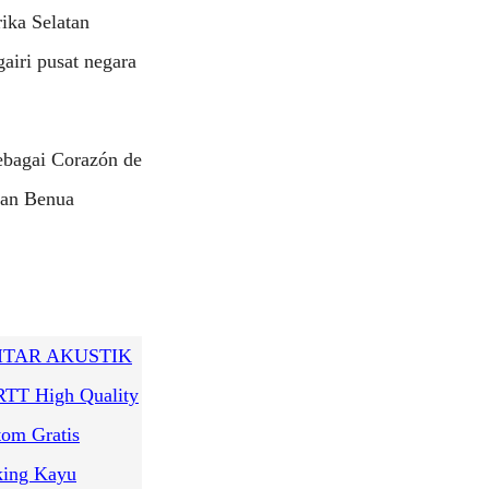
ika Selatan
airi pusat negara
sebagai Corazón de
san Benua