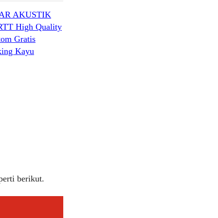
AR AKUSTIK
RTT High Quality
tom Gratis
king Kayu
rti berikut.