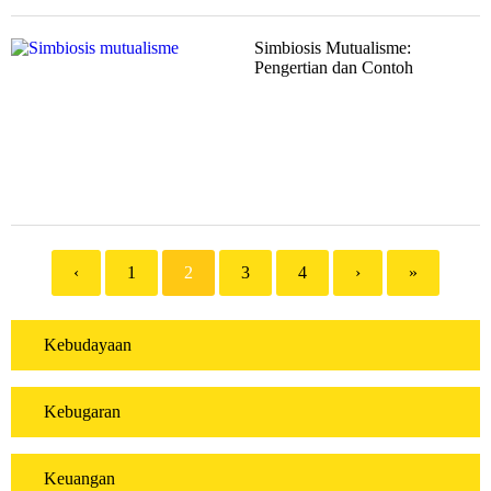
Simbiosis Mutualisme:
Pengertian dan Contoh
‹
1
2
3
4
›
»
Kebudayaan
Kebugaran
Keuangan