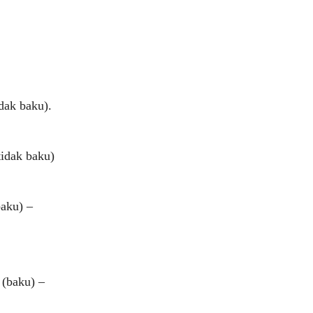
dak baku).
tidak baku)
baku) –
 (baku) –