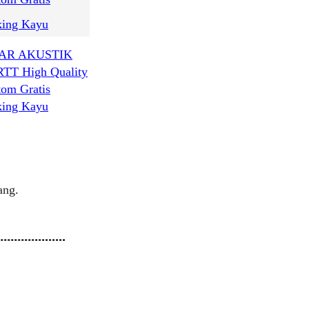
AR AKUSTIK
RTT High Quality
tom Gratis
king Kayu
ang.