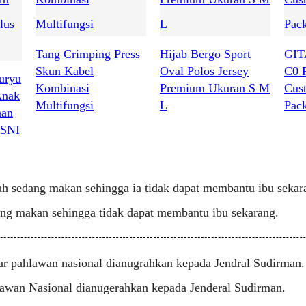
Tang Crimping Press
Hijab Bergo Sport
GIT
Skun Kabel
Oval Polos Jersey
C0 
uryu
Kombinasi
Premium Ukuran S M
Cus
Anak
Multifungsi
L
Pac
han
 SNI
h sedang makan sehingga ia tidak dapat membantu ibu sekar
ng makan sehingga tidak dapat membantu ibu sekarang.
r pahlawan nasional dianugrahkan kepada Jendral Sudirman.
awan Nasional dianugerahkan kepada Jenderal Sudirman.